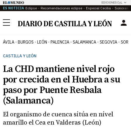
EDICIONES CyL
ES NOTICIA
Eclipse
Recomendaciones eclipse
Especial Cecilia
Sonoram
Menú
ÁVILA
BURGOS
LEÓN
PALENCIA
SALAMANCA
SEGOVIA
SORI
CASTILLA Y LEÓN
La CHD mantiene nivel rojo
por crecida en el Huebra a su
paso por Puente Resbala
(Salamanca)
El organismo de cuenca sitúa en nivel
amarillo el Cea en Valderas (León)