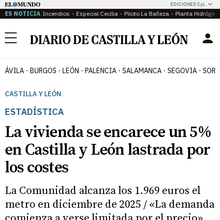
EDICIONES CyL
ES NOTICIA
Incendios
Especial Cecilia
Piloto La Bañeza
Planta Hidrógen
Menú
ÁVILA
BURGOS
LEÓN
PALENCIA
SALAMANCA
SEGOVIA
SORI
CASTILLA Y LEÓN
ESTADÍSTICA
La vivienda se encarece un 5%
en Castilla y León lastrada por
los costes
La Comunidad alcanza los 1.969 euros el
metro en diciembre de 2025 / «La demanda
comienza a verse limitada por el precio»,