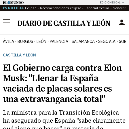
EDICIONES CyL
ES NOTICIA
Eclipse
Recomendaciones eclipse
Especial Cecilia
Sonoram
Menú
ÁVILA
BURGOS
LEÓN
PALENCIA
SALAMANCA
SEGOVIA
SORI
CASTILLA Y LEÓN
El Gobierno carga contra Elon
Musk: "Llenar la España
vaciada de placas solares es
una extravangancia total"
La ministra para la Transición Ecológica
ha asegurado que España "sabe claramente
qué tiene que hacer" en materia de