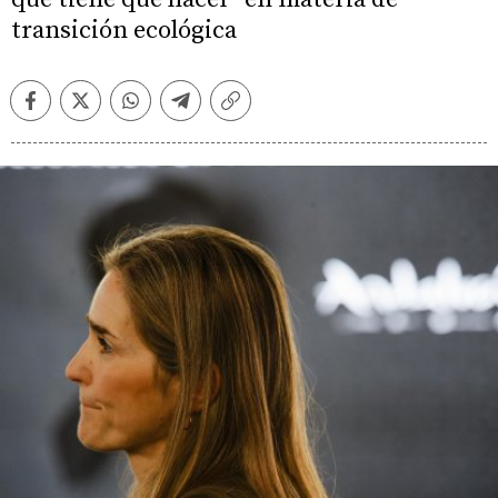
transición ecológica
Facebook
Twitter
Whatsapp
Telegram
Copiar
enlace