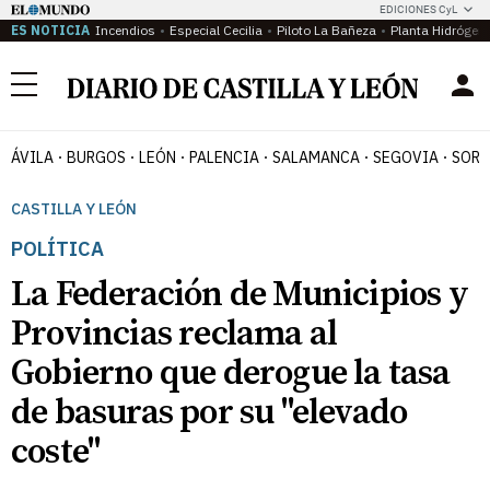
EDICIONES CyL
ES NOTICIA
Incendios
Especial Cecilia
Piloto La Bañeza
Planta Hidrógen
Menú
ÁVILA
BURGOS
LEÓN
PALENCIA
SALAMANCA
SEGOVIA
SORI
CASTILLA Y LEÓN
POLÍTICA
La Federación de Municipios y
Provincias reclama al
Gobierno que derogue la tasa
de basuras por su "elevado
coste"