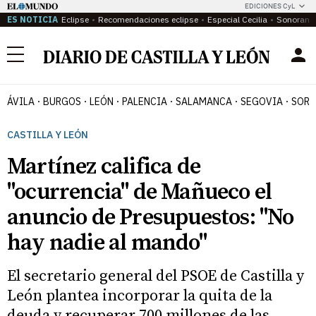
EDICIONES CyL
ES NOTICIA
Eclipse
Recomendaciones eclipse
Especial Cecilia
Sonoram
Menú
ÁVILA
BURGOS
LEÓN
PALENCIA
SALAMANCA
SEGOVIA
SORI
CASTILLA Y LEÓN
Martínez califica de
"ocurrencia" de Mañueco el
anuncio de Presupuestos: "No
hay nadie al mando"
El secretario general del PSOE de Castilla y
León plantea incorporar la quita de la
deuda y recuperar 700 millones de las