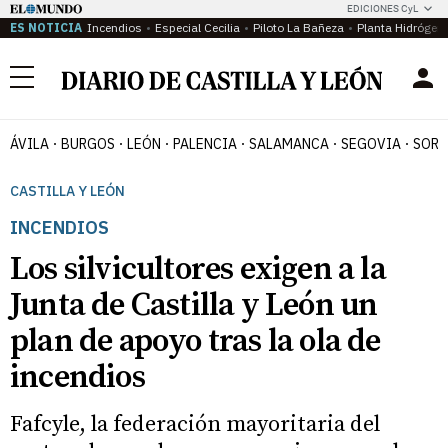
EDICIONES CyL
ES NOTICIA
Incendios
Especial Cecilia
Piloto La Bañeza
Planta Hidrógen
Menú
ÁVILA
BURGOS
LEÓN
PALENCIA
SALAMANCA
SEGOVIA
SORI
CASTILLA Y LEÓN
INCENDIOS
Los silvicultores exigen a la
Junta de Castilla y León un
plan de apoyo tras la ola de
incendios
Fafcyle, la federación mayoritaria del