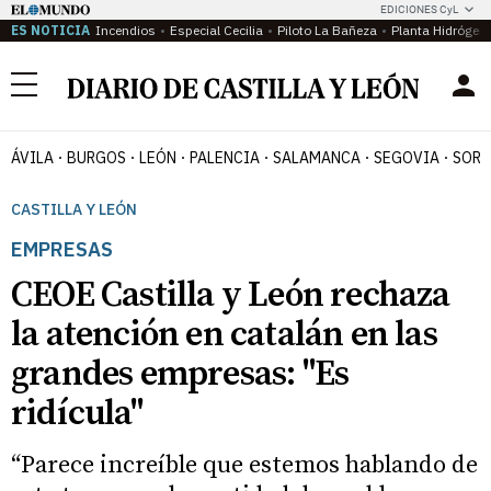
EDICIONES CyL
ES NOTICIA
Incendios
Especial Cecilia
Piloto La Bañeza
Planta Hidrógen
Menú
ÁVILA
BURGOS
LEÓN
PALENCIA
SALAMANCA
SEGOVIA
SORI
CASTILLA Y LEÓN
EMPRESAS
CEOE Castilla y León rechaza
la atención en catalán en las
grandes empresas: "Es
ridícula"
“Parece increíble que estemos hablando de