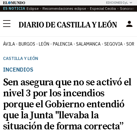
EDICIONES CyL
ES NOTICIA
Eclipse
Recomendaciones eclipse
Especial Cecilia
Sonoram
Menú
ÁVILA
BURGOS
LEÓN
PALENCIA
SALAMANCA
SEGOVIA
SORI
CASTILLA Y LEÓN
INCENDIOS
Sen asegura que no se activó el
nivel 3 por los incendios
porque el Gobierno entendió
que la Junta "llevaba la
situación de forma correcta”