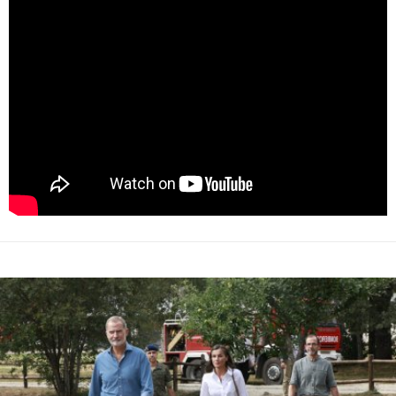
" data-youtube-vid=""
src="https://www.youtube.com/embed/
?enablejsapi=1"
width="100%" frameborder="0" allowfullscreen>