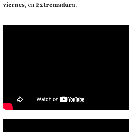
viernes
, en
Extremadura
.
" data-youtube-vid=""
src="https://www.youtube.com/embed/
?enablejsapi=1"
width="100%" frameborder="0" allowfullscreen>