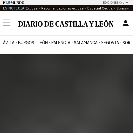
EDICIONES CyL
ES NOTICIA
Eclipse
Recomendaciones eclipse
Especial Cecilia
Sonoram
Menú
ÁVILA
BURGOS
LEÓN
PALENCIA
SALAMANCA
SEGOVIA
SORI