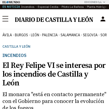
EDICIONES CyL
ES NOTICIA
Incendios
Especial Cecilia
Piloto La Bañeza
Planta Hidrógen
Menú
ÁVILA
BURGOS
LEÓN
PALENCIA
SALAMANCA
SEGOVIA
SORI
CASTILLA Y LEÓN
INCENDIOS
El Rey Felipe VI se interesa por
los incendios de Castilla y
León
El monarca "está en contacto permanente"
con el Gobierno para conocer la evolución
de los fuegos