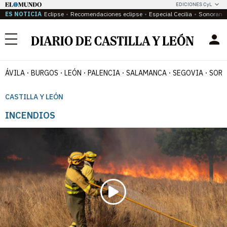
EDICIONES CyL
ES NOTICIA
Eclipse
Recomendaciones eclipse
Especial Cecilia
Sonoram
Menú
ÁVILA
BURGOS
LEÓN
PALENCIA
SALAMANCA
SEGOVIA
SORI
CASTILLA Y LEÓN
INCENDIOS