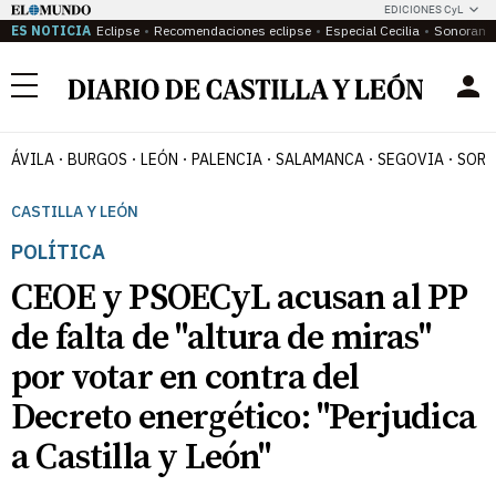
EDICIONES CyL
ES NOTICIA
Eclipse
Recomendaciones eclipse
Especial Cecilia
Sonoram
Menú
ÁVILA
BURGOS
LEÓN
PALENCIA
SALAMANCA
SEGOVIA
SORI
CASTILLA Y LEÓN
POLÍTICA
CEOE y PSOECyL acusan al PP
de falta de "altura de miras"
por votar en contra del
Decreto energético: "Perjudica
a Castilla y León"