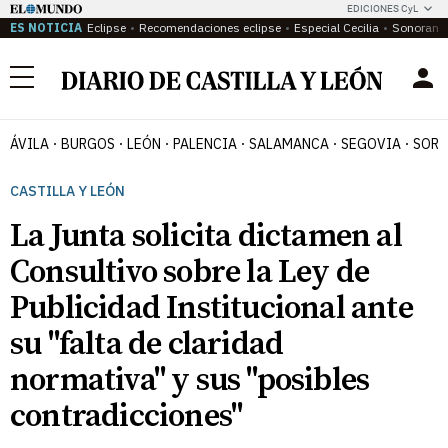
EDICIONES CyL
ES NOTICIA
Eclipse
Recomendaciones eclipse
Especial Cecilia
Sonoram
Menú
ÁVILA
BURGOS
LEÓN
PALENCIA
SALAMANCA
SEGOVIA
SORI
CASTILLA Y LEÓN
La Junta solicita dictamen al
Consultivo sobre la Ley de
Publicidad Institucional ante
su "falta de claridad
normativa" y sus "posibles
contradicciones"