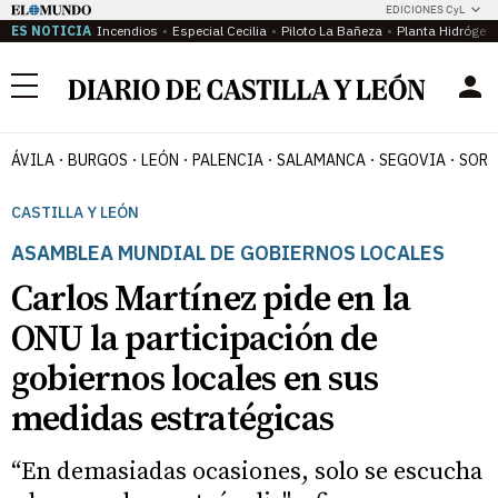
EDICIONES CyL
ES NOTICIA
Incendios
Especial Cecilia
Piloto La Bañeza
Planta Hidrógen
Menú
ÁVILA
BURGOS
LEÓN
PALENCIA
SALAMANCA
SEGOVIA
SORI
CASTILLA Y LEÓN
ASAMBLEA MUNDIAL DE GOBIERNOS LOCALES
Carlos Martínez pide en la
ONU la participación de
gobiernos locales en sus
medidas estratégicas
“En demasiadas ocasiones, solo se escucha