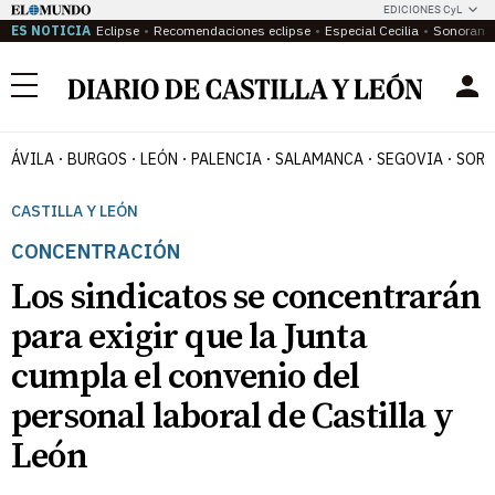
EDICIONES CyL
ES NOTICIA
Eclipse
Recomendaciones eclipse
Especial Cecilia
Sonoram
Menú
ÁVILA
BURGOS
LEÓN
PALENCIA
SALAMANCA
SEGOVIA
SORI
CASTILLA Y LEÓN
CONCENTRACIÓN
Los sindicatos se concentrarán
para exigir que la Junta
cumpla el convenio del
personal laboral de Castilla y
León