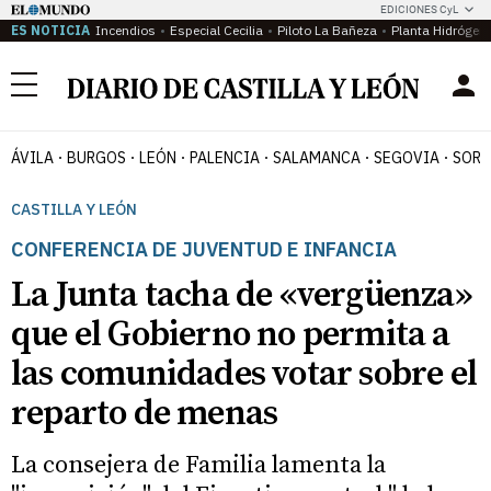
EDICIONES CyL
ES NOTICIA
Incendios
Especial Cecilia
Piloto La Bañeza
Planta Hidrógen
Menú
ÁVILA
BURGOS
LEÓN
PALENCIA
SALAMANCA
SEGOVIA
SORI
CASTILLA Y LEÓN
CONFERENCIA DE JUVENTUD E INFANCIA
La Junta tacha de «vergüenza»
que el Gobierno no permita a
las comunidades votar sobre el
reparto de menas
La consejera de Familia lamenta la