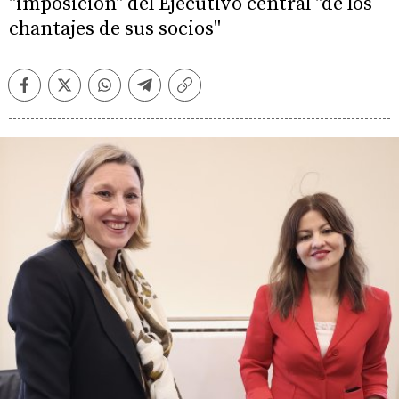
"imposición" del Ejecutivo central "de los
chantajes de sus socios"
Facebook
Twitter
Whatsapp
Telegram
Copiar
enlace