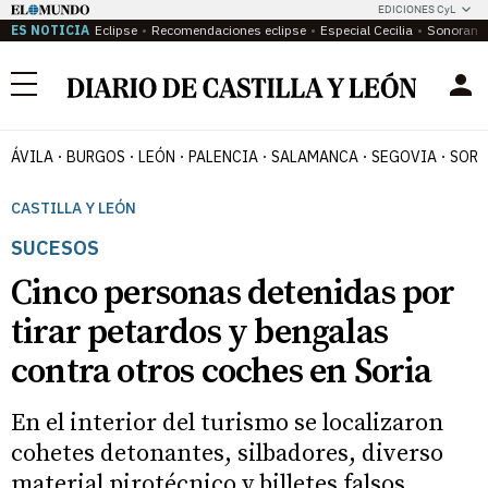
EDICIONES CyL
ES NOTICIA
Eclipse
Recomendaciones eclipse
Especial Cecilia
Sonoram
Menú
ÁVILA
BURGOS
LEÓN
PALENCIA
SALAMANCA
SEGOVIA
SORI
CASTILLA Y LEÓN
SUCESOS
Cinco personas detenidas por
tirar petardos y bengalas
contra otros coches en Soria
En el interior del turismo se localizaron
cohetes detonantes, silbadores, diverso
material pirotécnico y billetes falsos