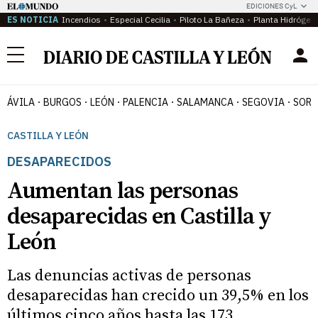
EDICIONES CyL
ES NOTICIA
Incendios
Especial Cecilia
Piloto La Bañeza
Planta Hidrógen
Menú
ÁVILA
BURGOS
LEÓN
PALENCIA
SALAMANCA
SEGOVIA
SORI
CASTILLA Y LEÓN
DESAPARECIDOS
Aumentan las personas
desaparecidas en Castilla y
León
Las denuncias activas de personas
desaparecidas han crecido un 39,5% en los
últimos cinco años hasta las 173