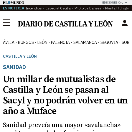
EDICIONES CyL
ES NOTICIA
Incendios
Especial Cecilia
Piloto La Bañeza
Planta Hidrógen
Menú
ÁVILA
BURGOS
LEÓN
PALENCIA
SALAMANCA
SEGOVIA
SORI
CASTILLA Y LEÓN
SANIDAD
Un millar de mutualistas de
Castilla y León se pasan al
Sacyl y no podrán volver en un
año a Muface
Sanidad preveía una mayor «avalancha»