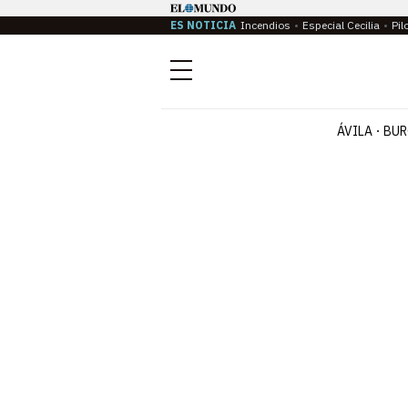
ES NOTICIA
Incendios
Especial Cecilia
Pil
Menú
ÁVILA
BUR