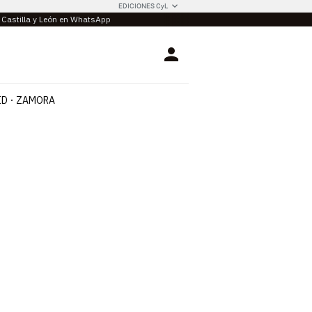
EDICIONES CyL
e Castilla y León en WhatsApp
Login
ID
ZAMORA