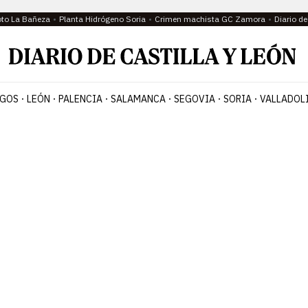
oto La Bañeza
Planta Hidrógeno Soria
Crimen machista GC Zamora
Diario d
GOS
LEÓN
PALENCIA
SALAMANCA
SEGOVIA
SORIA
VALLADOL