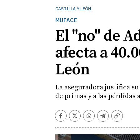
CASTILLA Y LEÓN
MUFACE
El "no" de A
afecta a 40.0
León
La aseguradora justifica su
de primas y a las pérdidas
Facebook
Twitter
Whatsapp
Telegram
Copiar
enlace