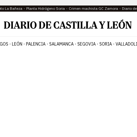
oto La Bañeza
Planta Hidrógeno Soria
Crimen machista GC Zamora
Diario d
GOS
LEÓN
PALENCIA
SALAMANCA
SEGOVIA
SORIA
VALLADOL