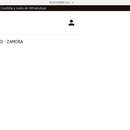
EDICIONES CyL
e Castilla y León en WhatsApp
Login
ID
ZAMORA