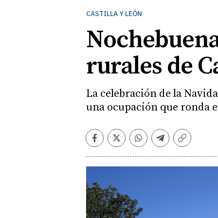
CASTILLA Y LEÓN
Nochebuena 
rurales de C
La celebración de la Navid
una ocupación que ronda el
Facebook
Twitter
Whatsapp
Telegram
Copiar
enlace