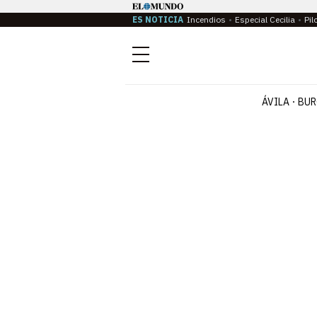
ES NOTICIA
Incendios
Especial Cecilia
Pil
Menú
ÁVILA
BUR