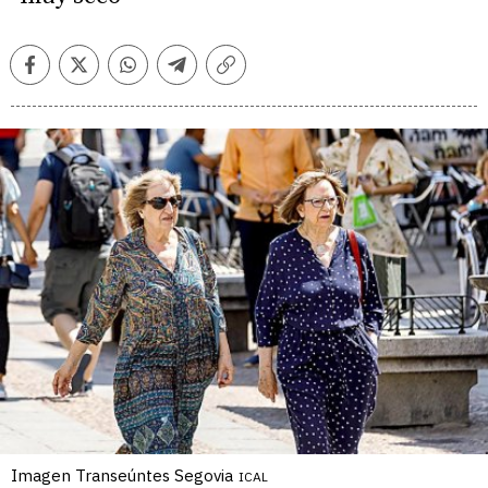
Facebook
Twitter
Whatsapp
Telegram
Copiar
enlace
Imagen Transeúntes Segovia
ICAL