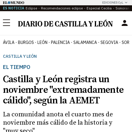
EDICIONES CyL
ES NOTICIA
Eclipse
Recomendaciones eclipse
Especial Cecilia
Sonoram
Menú
ÁVILA
BURGOS
LEÓN
PALENCIA
SALAMANCA
SEGOVIA
SORI
CASTILLA Y LEÓN
EL TIEMPO
Castilla y León registra un
noviembre "extremadamente
cálido", según la AEMET
La comunidad anota el cuarto mes de
noviembre más cálido de la historia y
"muy seco"