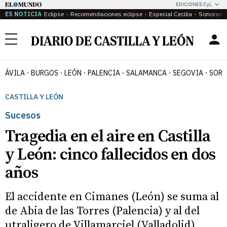
EDICIONES CyL
ES NOTICIA
Eclipse
Recomendaciones eclipse
Especial Cecilia
Sonoram
Menú
ÁVILA
BURGOS
LEÓN
PALENCIA
SALAMANCA
SEGOVIA
SORI
CASTILLA Y LEÓN
Sucesos
Tragedia en el aire en Castilla
y León: cinco fallecidos en dos
años
El accidente en Cimanes (León) se suma al
de Abia de las Torres (Palencia) y al del
utraligero de Villamarciel (Valladolid)