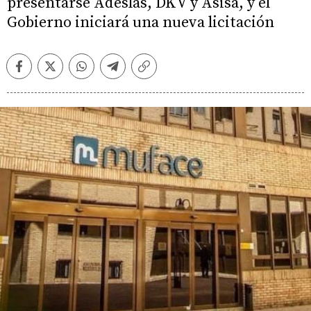
presentarse Adeslas, DKV y Asisa, y el
Gobierno iniciará una nueva licitación
Facebook
Twitter
Whatsapp
Telegram
Copiar
enlace