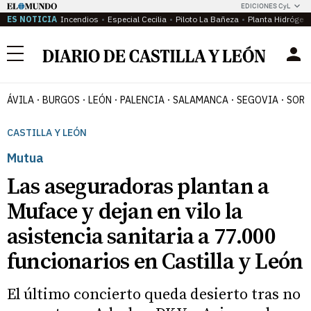
EDICIONES CyL
ES NOTICIA
Incendios
Especial Cecilia
Piloto La Bañeza
Planta Hidrógen
Menú
ÁVILA
BURGOS
LEÓN
PALENCIA
SALAMANCA
SEGOVIA
SORI
CASTILLA Y LEÓN
Mutua
Las aseguradoras plantan a
Muface y dejan en vilo la
asistencia sanitaria a 77.000
funcionarios en Castilla y León
El último concierto queda desierto tras no