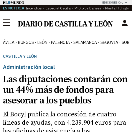
EDICIONES CyL
ES NOTICIA
Incendios
Especial Cecilia
Piloto La Bañeza
Planta Hidrógen
Menú
ÁVILA
BURGOS
LEÓN
PALENCIA
SALAMANCA
SEGOVIA
SORI
CASTILLA Y LEÓN
Administración local
Las diputaciones contarán con
un 44% más de fondos para
asesorar a los pueblos
El Bocyl publica la concesión de cuatro
líneas de ayudas, con 4.239.904 euros para
las oficinas de asistencia a los