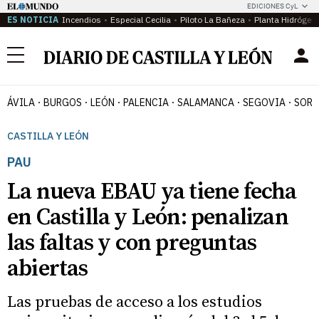
EDICIONES CyL
ES NOTICIA
Incendios
Especial Cecilia
Piloto La Bañeza
Planta Hidrógen
Menú
ÁVILA
BURGOS
LEÓN
PALENCIA
SALAMANCA
SEGOVIA
SORI
CASTILLA Y LEÓN
PAU
La nueva EBAU ya tiene fecha
en Castilla y León: penalizan
las faltas y con preguntas
abiertas
Las pruebas de acceso a los estudios