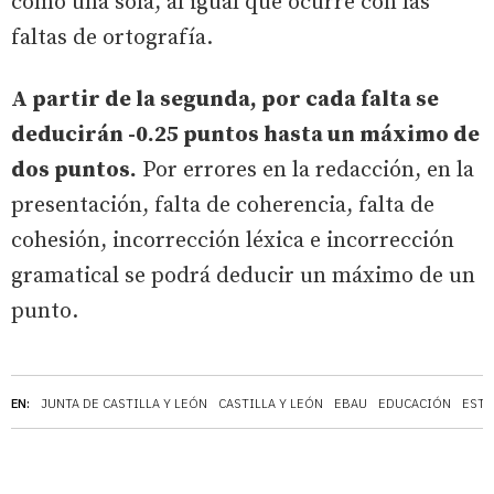
como una sola, al igual que ocurre con las
faltas de ortografía.
A partir de la segunda, por cada falta se
deducirán -0.25 puntos hasta un máximo de
dos puntos.
Por errores en la redacción, en la
presentación, falta de coherencia, falta de
cohesión, incorrección léxica e incorrección
gramatical se podrá deducir un máximo de un
punto.
EN:
JUNTA DE CASTILLA Y LEÓN
CASTILLA Y LEÓN
EBAU
EDUCACIÓN
ESTU