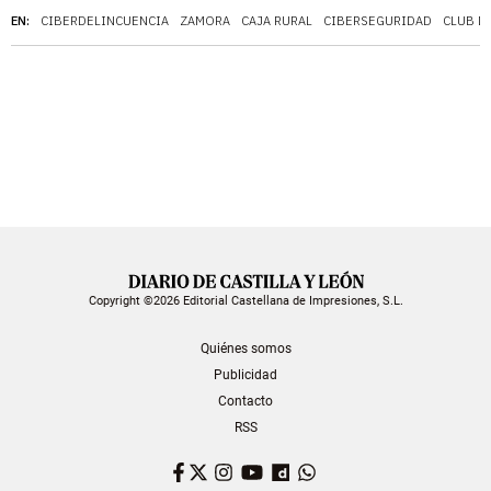
EN:
CIBERDELINCUENCIA
ZAMORA
CAJA RURAL
CIBERSEGURIDAD
CLUB D
Copyright ©2026 Editorial Castellana de Impresiones, S.L.
Quiénes somos
Publicidad
Contacto
RSS
Facebook
Twitter
Instagram
YouTube
Dailymotion
WhatsApp