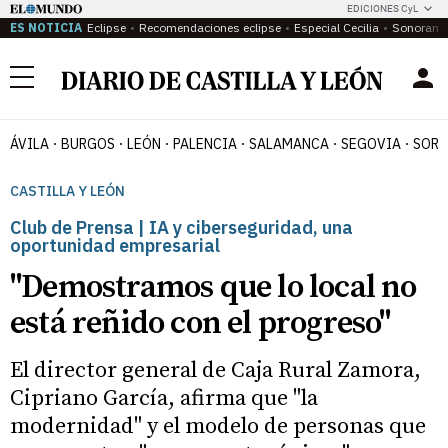
EDICIONES CyL
ES NOTICIA
Eclipse
Recomendaciones eclipse
Especial Cecilia
Sonoram
Menú
ÁVILA
BURGOS
LEÓN
PALENCIA
SALAMANCA
SEGOVIA
SORI
CASTILLA Y LEÓN
Club de Prensa | IA y ciberseguridad, una
oportunidad empresarial
"Demostramos que lo local no
está reñido con el progreso"
El director general de Caja Rural Zamora,
Cipriano García, afirma que "la
modernidad" y el modelo de personas que