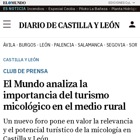
EDICIONES CyL
ES NOTICIA
Incendios
Especial Cecilia
Piloto La Bañeza
Planta Hidrógen
Menú
ÁVILA
BURGOS
LEÓN
PALENCIA
SALAMANCA
SEGOVIA
SORI
CASTILLA Y LEÓN
CLUB DE PRENSA
El Mundo analiza la
importancia del turismo
micológico en el medio rural
Un nuevo foro pone en valor la relevancia
y el potencial turístico de la micología en
Castilla y León