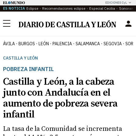
EDICIONES CyL
ES NOTICIA
Eclipse
Recomendaciones eclipse
Especial Cecilia
Sonoram
Menú
ÁVILA
BURGOS
LEÓN
PALENCIA
SALAMANCA
SEGOVIA
SORI
CASTILLA Y LEÓN
POBREZA INFANTIL
Castilla y León, a la cabeza
junto con Andalucía en el
aumento de pobreza severa
infantil
La tasa de la Comunidad se incrementa