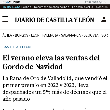
EDICIONES CyL
ES NOTICIA
Eclipse
Recomendaciones eclipse
Especial Cecilia
Sonoram
Menú
ÁVILA
BURGOS
LEÓN
PALENCIA
SALAMANCA
SEGOVIA
SORI
CASTILLA Y LEÓN
El verano eleva las ventas del
Gordo de Navidad
La Rana de Oro de Valladolid, que vendió el
primer premio en 2022 y 2023, lleva
despachados un 5% más de décimos que el
año pasado