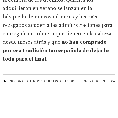
la compra de los décimos. Quienes los
adquirieron en verano se lanzan en la
búsqueda de nuevos números y los más
rezagados acuden a las administraciones para
conseguir un número que tienen en la cabeza
desde meses atrás y que
no han comprado
por esa tradición tan española de dejarlo
toda para el final.
EN:
NAVIDAD
LOTERÍAS Y APUESTAS DEL ESTADO
LEÓN
VACACIONES
CAST