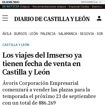
EDICIONES CyL
ES NOTICIA
Eclipse
Recomendaciones eclipse
Especial Cecilia
Sonoram
Menú
ÁVILA
BURGOS
LEÓN
PALENCIA
SALAMANCA
SEGOVIA
SORI
CASTILLA Y LEÓN
Los viajes del Imserso ya
tienen fecha de venta en
Castilla y León
Ávoris Corporación Empresarial
comenzará a vender las plazas para la
temporada el próximo 23 de septiembre
con un total de 886.269