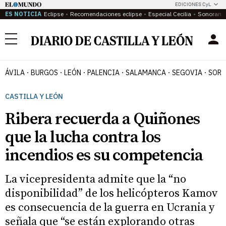
EDICIONES CyL
ES NOTICIA
Eclipse
Recomendaciones eclipse
Especial Cecilia
Sonoram
Menú
ÁVILA
BURGOS
LEÓN
PALENCIA
SALAMANCA
SEGOVIA
SORI
CASTILLA Y LEÓN
Ribera recuerda a Quiñones
que la lucha contra los
incendios es su competencia
La vicepresidenta admite que la “no
disponibilidad” de los helicópteros Kamov
es consecuencia de la guerra en Ucrania y
señala que “se están explorando otras