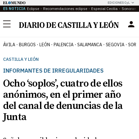
EDICIONES CyL
ES NOTICIA
Eclipse
Recomendaciones eclipse
Especial Cecilia
Sonoram
Menú
ÁVILA
BURGOS
LEÓN
PALENCIA
SALAMANCA
SEGOVIA
SORI
CASTILLA Y LEÓN
INFORMANTES DE IRREGULARIDADES
Ocho ‘soplos’, cuatro de ellos
anónimos, en el primer año
del canal de denuncias de la
Junta