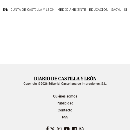
EN:
JUNTA DE CASTILLA Y LEÓN
MEDIO AMBIENTE
EDUCACIÓN
SACYL
SEC
Copyright ©2026 Editorial Castellana de Impresiones, S.L.
Quiénes somos
Publicidad
Contacto
RSS
Facebook
Twitter
Instagram
YouTube
Dailymotion
WhatsApp