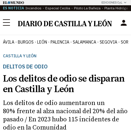
EDICIONES CyL
ES NOTICIA
Incendios
Especial Cecilia
Piloto La Bañeza
Planta Hidrógen
Menú
ÁVILA
BURGOS
LEÓN
PALENCIA
SALAMANCA
SEGOVIA
SORI
CASTILLA Y LEÓN
DELITOS DE ODIO
Los delitos de odio se disparan
en Castilla y León
Los delitos de odio aumentaron un
80% frente al alza nacional del 20% del año
pasado / En 2023 hubo 115 incidentes de
odio en la Comunidad