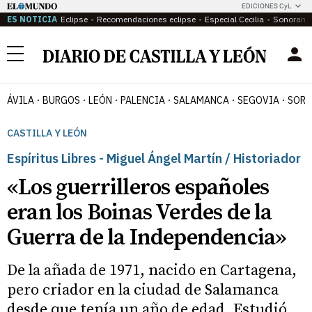
EDICIONES CyL
ES NOTICIA
Eclipse
Recomendaciones eclipse
Especial Cecilia
Sonoram
Menú
ÁVILA
BURGOS
LEÓN
PALENCIA
SALAMANCA
SEGOVIA
SORI
CASTILLA Y LEÓN
Espíritus Libres - Miguel Ángel Martín / Historiador
«Los guerrilleros españoles
eran los Boinas Verdes de la
Guerra de la Independencia»
De la añada de 1971, nacido en Cartagena,
pero criador en la ciudad de Salamanca
desde que tenía un año de edad. Estudió