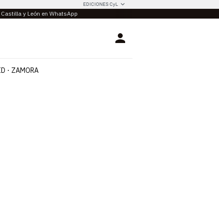
EDICIONES CyL
e Castilla y León en WhatsApp
Login
ID
ZAMORA