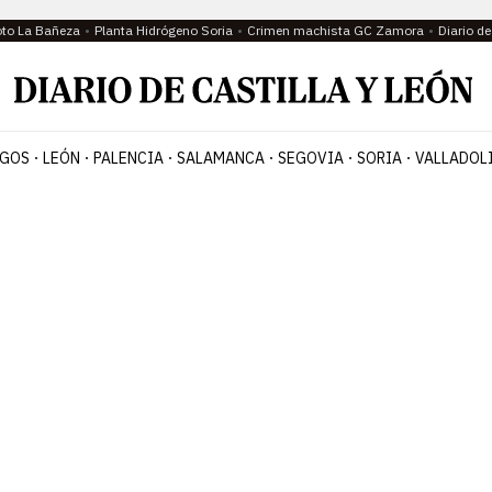
oto La Bañeza
Planta Hidrógeno Soria
Crimen machista GC Zamora
Diario d
GOS
LEÓN
PALENCIA
SALAMANCA
SEGOVIA
SORIA
VALLADOL