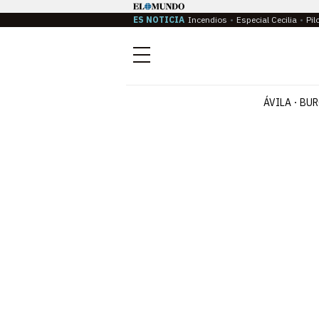
ES NOTICIA
Incendios
Especial Cecilia
Pil
Menú
ÁVILA
BUR