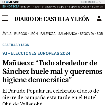
EDICIONES CyL
ES NOTICIA
Eclipse
Recomendaciones eclipse
Especial Cecilia
Sonoram
Menú
ÁVILA
BURGOS
LEÓN
PALENCIA
SALAMANCA
SEGOVIA
SORI
CASTILLA Y LEÓN
9J - ELECCIONES EUROPEAS 2024
Mañueco: “Todo alrededor de
Sánchez huele mal y queremos
higiene democrática”
El Partido Popular ha celebrado el acto de
cierre de campaña esta tarde en el Hotel
Olid de Valladolid