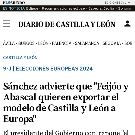
EDICIONES CyL
ES NOTICIA
Eclipse
Recomendaciones eclipse
Especial Cecilia
Sonoram
Menú
ÁVILA
BURGOS
LEÓN
PALENCIA
SALAMANCA
SEGOVIA
SORI
CASTILLA Y LEÓN
9-J | ELECCIONES EUROPEAS 2024
Sánchez advierte que "Feijóo y
Abascal quieren exportar el
modelo de Castilla y León a
Europa"
El presidente del Gobierno contrapone "el