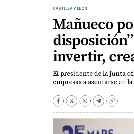
CASTILLA Y LEÓN
Mañueco pone
disposición”
invertir, cr
El presidente de la Junta o
empresas a asentarse en la
Facebook
Twitter
Whatsapp
Telegram
Copiar
enlace