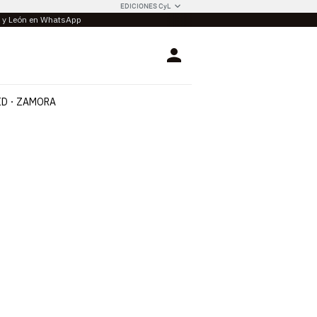
EDICIONES CyL
la y León en WhatsApp
Login
ID
ZAMORA