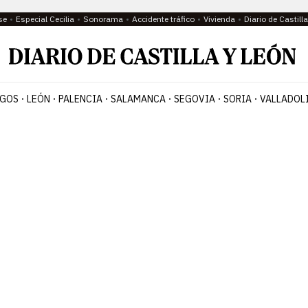
se
Especial Cecilia
Sonorama
Accidente tráfico
Vivienda
Diario de Castil
GOS
LEÓN
PALENCIA
SALAMANCA
SEGOVIA
SORIA
VALLADOL