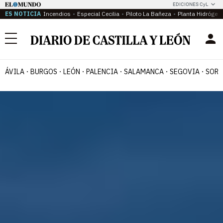
EDICIONES CyL
ES NOTICIA
Incendios
Especial Cecilia
Piloto La Bañeza
Planta Hidrógen
Menú
ÁVILA
BURGOS
LEÓN
PALENCIA
SALAMANCA
SEGOVIA
SORI