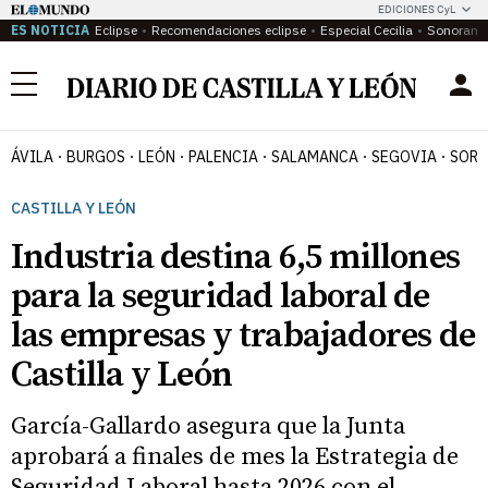
EDICIONES CyL
ES NOTICIA
Eclipse
Recomendaciones eclipse
Especial Cecilia
Sonoram
Menú
ÁVILA
BURGOS
LEÓN
PALENCIA
SALAMANCA
SEGOVIA
SORI
CASTILLA Y LEÓN
Industria destina 6,5 millones
para la seguridad laboral de
las empresas y trabajadores de
Castilla y León
García-Gallardo asegura que la Junta
aprobará a finales de mes la Estrategia de
Seguridad Laboral hasta 2026 con el