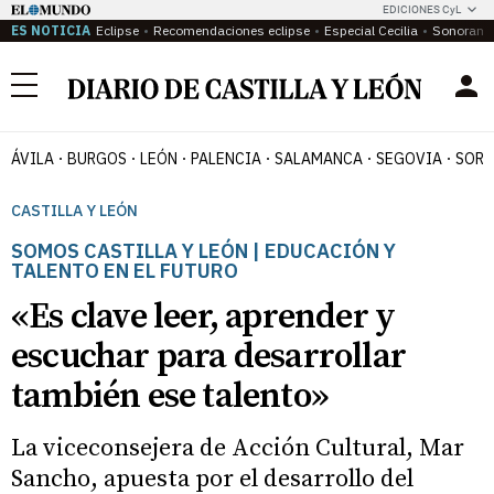
EDICIONES CyL
ES NOTICIA
Eclipse
Recomendaciones eclipse
Especial Cecilia
Sonoram
Menú
ÁVILA
BURGOS
LEÓN
PALENCIA
SALAMANCA
SEGOVIA
SORI
CASTILLA Y LEÓN
SOMOS CASTILLA Y LEÓN | EDUCACIÓN Y
TALENTO EN EL FUTURO
«Es clave leer, aprender y
escuchar para desarrollar
también ese talento»
La viceconsejera de Acción Cultural, Mar
Sancho, apuesta por el desarrollo del