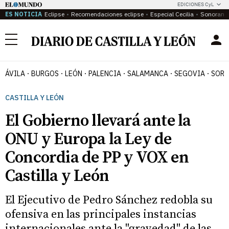
EDICIONES CyL
ES NOTICIA
Eclipse
Recomendaciones eclipse
Especial Cecilia
Sonoram
Menú
ÁVILA
BURGOS
LEÓN
PALENCIA
SALAMANCA
SEGOVIA
SORI
CASTILLA Y LEÓN
El Gobierno llevará ante la
ONU y Europa la Ley de
Concordia de PP y VOX en
Castilla y León
El Ejecutivo de Pedro Sánchez redobla su
ofensiva en las principales instancias
internacionales ante la "gravedad" de las