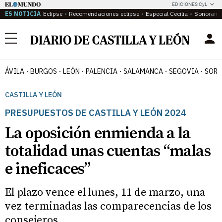
EDICIONES CyL
ES NOTICIA
Eclipse
Recomendaciones eclipse
Especial Cecilia
Sonoram
Menú
ÁVILA
BURGOS
LEÓN
PALENCIA
SALAMANCA
SEGOVIA
SORI
CASTILLA Y LEÓN
PRESUPUESTOS DE CASTILLA Y LEÓN 2024
La oposición enmienda a la
totalidad unas cuentas “malas
e ineficaces”
El plazo vence el lunes, 11 de marzo, una
vez terminadas las comparecencias de los
consejeros