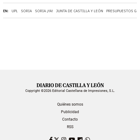
EN:
UPL
SORIA
SORIA ¡YA!
JUNTA DE CASTILLA Y LEÓN
PRESUPUESTOS GE
Copyright ©2026 Editorial Castellana de Impresiones, S.L.
Quiénes somos
Publicidad
Contacto
RSS
Facebook
Twitter
Instagram
YouTube
Dailymotion
WhatsApp