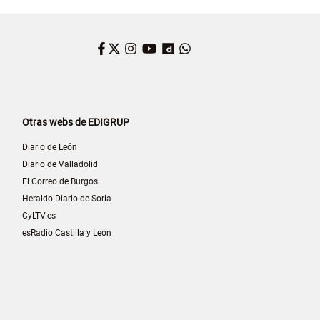
Facebook
Twitter
Instagram
YouTube
Dailymotion
WhatsApp
Otras webs de EDIGRUP
Diario de León
Diario de Valladolid
El Correo de Burgos
Heraldo-Diario de Soria
CyLTV.es
esRadio Castilla y León