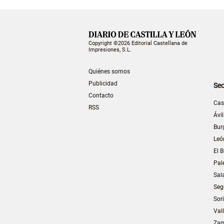
Copyright ©2026 Editorial Castellana de
Impresiones, S.L.
Quiénes somos
Publicidad
Sec
Contacto
Cas
RSS
Ávi
Bur
Leó
El B
Pal
Sal
Seg
Sor
Val
Za