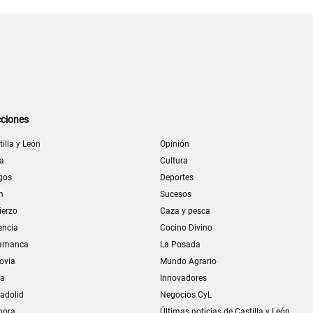
ciones
tilla y León
Opinión
la
Cultura
gos
Deportes
n
Sucesos
ierzo
Caza y pesca
encia
Cocino Divino
amanca
La Posada
ovia
Mundo Agrario
ia
Innovadores
ladolid
Negocios CyL
mora
Últimas noticias de Castilla y León