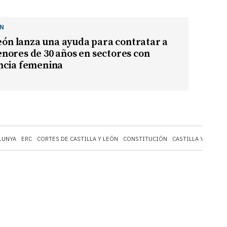
ÓN
León lanza una ayuda para contratar a
nores de 30 años en sectores con
ncia femenina
LUNYA
ERC
CORTES DE CASTILLA Y LEÓN
CONSTITUCIÓN
CASTILLA Y LEÓN