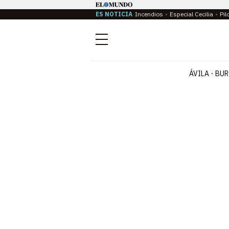
ES NOTICIA
Incendios
Especial Cecilia
Pil
Menú
ÁVILA
BUR