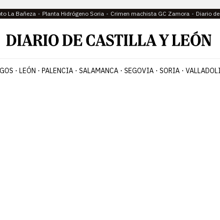
oto La Bañeza
Planta Hidrógeno Soria
Crimen machista GC Zamora
Diario d
GOS
LEÓN
PALENCIA
SALAMANCA
SEGOVIA
SORIA
VALLADOL