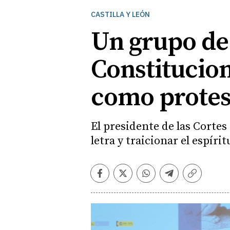
CASTILLA Y LEÓN
Un grupo de 
Constitucion
como protest
El presidente de las Cortes
letra y traicionar el espíri
Facebook
Twitter
Whatsapp
Telegram
Copiar
enlace