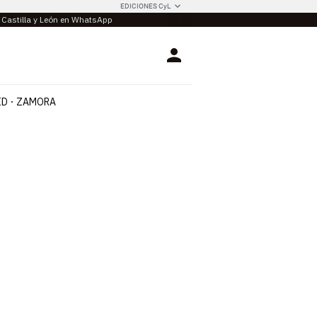
EDICIONES CyL
e Castilla y León en WhatsApp
Login
ID
ZAMORA