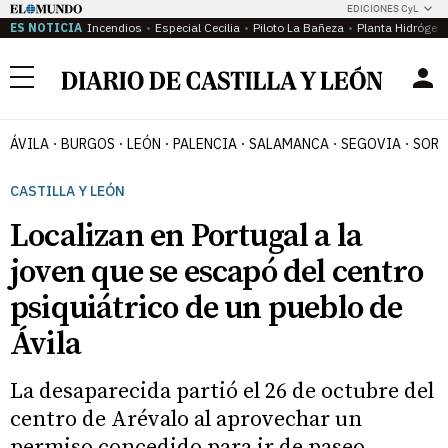
EDICIONES CyL
ES NOTICIA
Incendios
Especial Cecilia
Piloto La Bañeza
Planta Hidrógen
Menú
ÁVILA
BURGOS
LEÓN
PALENCIA
SALAMANCA
SEGOVIA
SORI
CASTILLA Y LEÓN
Localizan en Portugal a la
joven que se escapó del centro
psiquiátrico de un pueblo de
Ávila
La desaparecida partió el 26 de octubre del
centro de Arévalo al aprovechar un
permiso concedido para ir de paseo