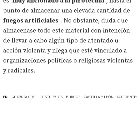
es
muy aficionado a la pirotecnia
, hasta el
punto de almacenar una elevada cantidad de
fuegos artificiales
. No obstante, duda que
almacenase todo este material con intención
de llevar a cabo algún tipo de atentado u
acción violenta y niega que esté vinculado a
organizaciones políticas o religiosas violentas
y radicales.
EN:
GUARDIA CIVIL
DISTURBIOS
BURGOS
CASTILLA Y LEÓN
ACCIDENTES 