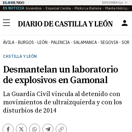
EDICIONES CyL
ES NOTICIA
Incendios
Especial Cecilia
Piloto La Bañeza
Planta Hidrógen
Menú
ÁVILA
BURGOS
LEÓN
PALENCIA
SALAMANCA
SEGOVIA
SORI
CASTILLA Y LEÓN
Desmantelan un laboratorio
de explosivos en Gamonal
La Guardia Civil vincula al detenido con
movimientos de ultraizquierda y con los
disturbios de 2014
Facebook
Twitter
Whatsapp
Telegram
Copiar