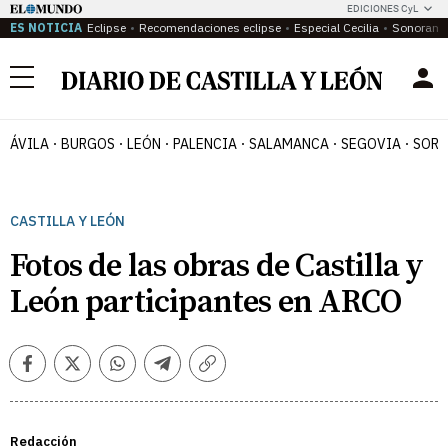
EDICIONES CyL
ES NOTICIA
Eclipse
Recomendaciones eclipse
Especial Cecilia
Sonoram
Menú
ÁVILA
BURGOS
LEÓN
PALENCIA
SALAMANCA
SEGOVIA
SORI
CASTILLA Y LEÓN
Fotos de las obras de Castilla y
León participantes en ARCO
Facebook
Twitter
Whatsapp
Telegram
Copiar
enlace
Redacción