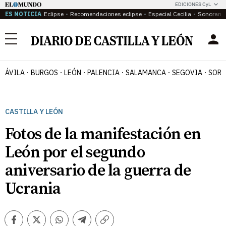
EDICIONES CyL
ES NOTICIA
Eclipse
Recomendaciones eclipse
Especial Cecilia
Sonoram
Menú
ÁVILA
BURGOS
LEÓN
PALENCIA
SALAMANCA
SEGOVIA
SORI
CASTILLA Y LEÓN
Fotos de la manifestación en
León por el segundo
aniversario de la guerra de
Ucrania
Facebook
Twitter
Whatsapp
Telegram
Copiar