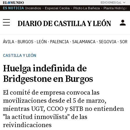
EDICIONES CyL
ES NOTICIA
Incendios
Especial Cecilia
Piloto La Bañeza
Planta Hidrógen
Menú
ÁVILA
BURGOS
LEÓN
PALENCIA
SALAMANCA
SEGOVIA
SORI
CASTILLA Y LEÓN
Huelga indefinida de
Bridgestone en Burgos
El comité de empresa convoca las
movilizaciones desde el 5 de marzo,
mientras UGT, CCOO y SITB no entienden
"la actitud inmovilista" de las
reivindicaciones